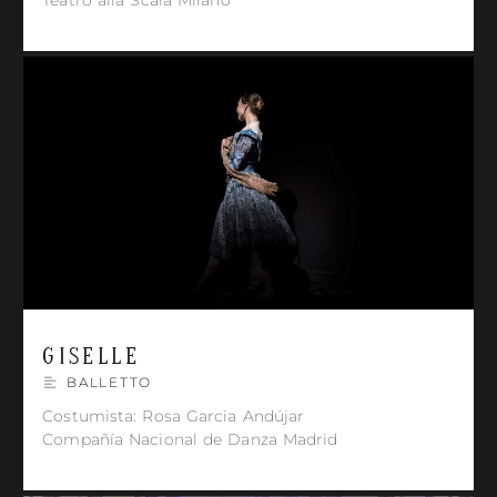
Teatro alla Scala Milano
GISELLE
BALLETTO
Costumista: Rosa Garcia Andújar
Compañía Nacional de Danza Madrid