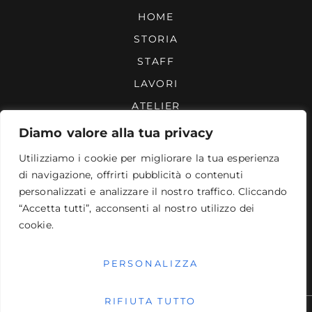
HOME
STORIA
STAFF
LAVORI
ATELIER
REPERTORIO
Diamo valore alla tua privacy
CONTATTI
Utilizziamo i cookie per migliorare la tua esperienza
di navigazione, offrirti pubblicità o contenuti
CONTATTI
personalizzati e analizzare il nostro traffico. Cliccando
Uffici - Sartoria - Magazzino
Via A. Targioni Tozzetti, 32 – Roma
“Accetta tutti”, acconsenti al nostro utilizzo dei
Lun. – Ven. 09:00–17:30
cookie.
Telefono:
0633680019
PEC: dinzillosweetmode@legalmail.it
Email:
dinzillo@gmail.com
PERSONALIZZA
RIFIUTA TUTTO