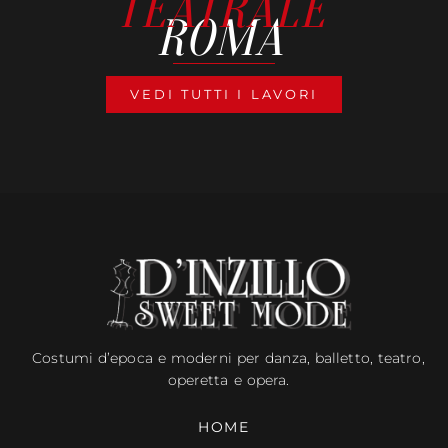
TEATRALE
ROMA
VEDI TUTTI I LAVORI
Costumi d’epoca e moderni per danza, balletto, teatro,
operetta e opera.
HOME