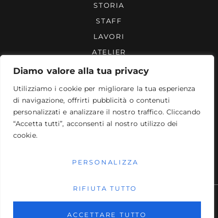
STORIA
STAFF
LAVORI
ATELIER
REPERTORIO
Diamo valore alla tua privacy
CONTATTI
Utilizziamo i cookie per migliorare la tua esperienza
di navigazione, offrirti pubblicità o contenuti
CONTATTI
personalizzati e analizzare il nostro traffico. Cliccando
Uffici - Sartoria - Magazzino
Via A. Targioni Tozzetti, 32 – Roma
“Accetta tutti”, acconsenti al nostro utilizzo dei
Lun. – Ven. 09:00–17:30
cookie.
Telefono:
0633680019
PEC: dinzillosweetmode@legalmail.it
Email:
dinzillo@gmail.com
PERSONALIZZA
RIFIUTA TUTTO
D'Inzillo Sweet Mode SRL
P.IVA: 04003191006
Via A. Targioni Tozzetti, 32 - Roma
ACCETTARE TUTTO